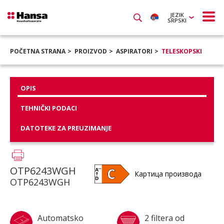
JEZIK
SRPSKI
POČETNA STRANA
PROIZVOD
ASPIRATORI
TELESKOPSKI
OPIS
TEHNIČKI PODACI
DATOTEKE ZA PREUZIMANJE
OTP6243WGH
Картица производа
OTP6243WGH
Automatsko
2 filtera od