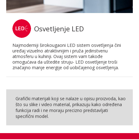
Osvetljenje LED
Najmoderniji širokougaoni LED sistem osvetljenja čini
uređaj vizuelno atraktivnijim i pruža jedinstvenu
atmosferu u kuhinji. Ovaj sistem vam takođe
omogućava da uštedite struju- LED osvetljenje troši
značajno manje energije od uobičajenog osvetljenja.
Grafički materijali koji se nalaze u opisu proizvoda, kao
što su slike i video material, prikazuju kako određena
funkcija radi i ne moraju precizno predstavljati
specifični model.